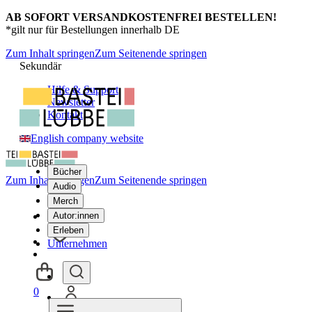
AB SOFORT VERSANDKOSTENFREI BESTELLEN!
*gilt nur für Bestellungen innerhalb DE
Zum Inhalt springen
Zum Seitenende springen
Sekundär
Hilfe & Support
Newsletter
Kontakt
English company website
Bücher
Zum Inhalt springen
Zum Seitenende springen
Audio
Merch
Autor:innen
Erleben
Unternehmen
0