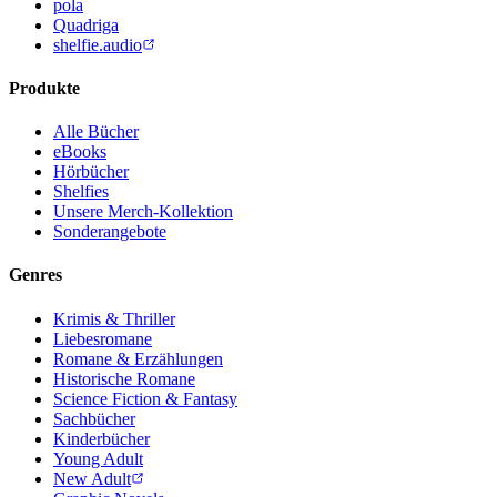
pola
Quadriga
shelfie.audio
Produkte
Alle Bücher
eBooks
Hörbücher
Shelfies
Unsere Merch-Kollektion
Sonderangebote
Genres
Krimis & Thriller
Liebesromane
Romane & Erzählungen
Historische Romane
Science Fiction & Fantasy
Sachbücher
Kinderbücher
Young Adult
New Adult