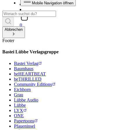
Mobile Navigation öffnen
0
Abbrechen
Footer
Bastei Lübbe Verlagsgruppe
Bastei Verlag
Baumhaus
beHEARTBEAT
beTHRILLED
Community Editions
Eichborn
Grau
Lübbe Audio
Lübbe
LYX
ONE
Papertoons
Pfaueninsel