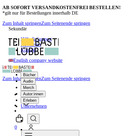
AB SOFORT VERSANDKOSTENFREI BESTELLEN!
*gilt nur für Bestellungen innerhalb DE
Zum Inhalt springen
Zum Seitenende springen
Sekundär
Hilfe & Support
Newsletter
Kontakt
English company website
Bücher
Zum Inhalt springen
Zum Seitenende springen
Audio
Merch
Autor:innen
Erleben
Unternehmen
0