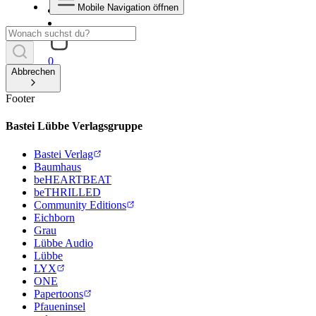
Mobile Navigation öffnen
0
Abbrechen
Footer
Bastei Lübbe Verlagsgruppe
Bastei Verlag
Baumhaus
beHEARTBEAT
beTHRILLED
Community Editions
Eichborn
Grau
Lübbe Audio
Lübbe
LYX
ONE
Papertoons
Pfaueninsel