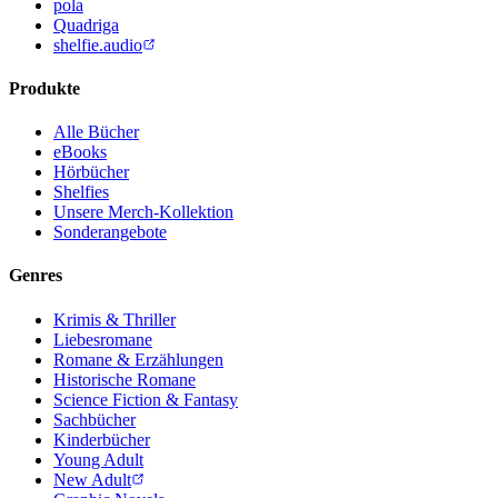
pola
Quadriga
shelfie.audio
Produkte
Alle Bücher
eBooks
Hörbücher
Shelfies
Unsere Merch-Kollektion
Sonderangebote
Genres
Krimis & Thriller
Liebesromane
Romane & Erzählungen
Historische Romane
Science Fiction & Fantasy
Sachbücher
Kinderbücher
Young Adult
New Adult