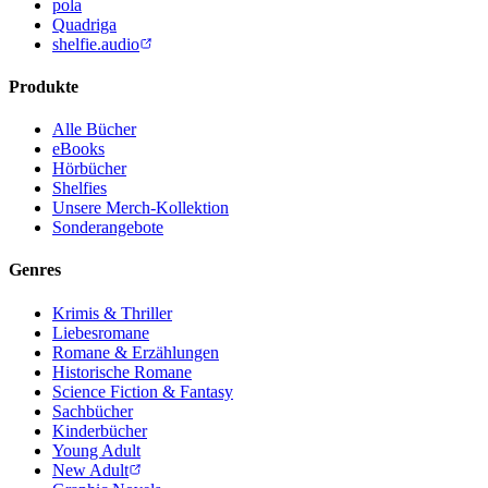
pola
Quadriga
shelfie.audio
Produkte
Alle Bücher
eBooks
Hörbücher
Shelfies
Unsere Merch-Kollektion
Sonderangebote
Genres
Krimis & Thriller
Liebesromane
Romane & Erzählungen
Historische Romane
Science Fiction & Fantasy
Sachbücher
Kinderbücher
Young Adult
New Adult