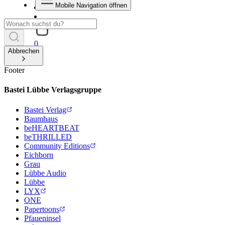
Mobile Navigation öffnen
0
Abbrechen
Footer
Bastei Lübbe Verlagsgruppe
Bastei Verlag
Baumhaus
beHEARTBEAT
beTHRILLED
Community Editions
Eichborn
Grau
Lübbe Audio
Lübbe
LYX
ONE
Papertoons
Pfaueninsel