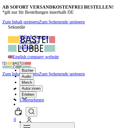
AB SOFORT VERSANDKOSTENFREI BESTELLEN!
*gilt nur für Bestellungen innerhalb DE
Zum Inhalt springen
Zum Seitenende springen
Sekundär
Hilfe & Support
Newsletter
Kontakt
English company website
Bücher
Zum Inhalt springen
Zum Seitenende springen
Audio
Merch
Autor:innen
Erleben
Unternehmen
0