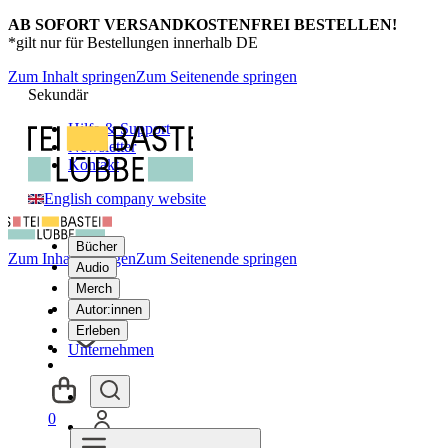
AB SOFORT VERSANDKOSTENFREI BESTELLEN!
*gilt nur für Bestellungen innerhalb DE
Zum Inhalt springen
Zum Seitenende springen
Sekundär
Hilfe & Support
Newsletter
Kontakt
English company website
Bücher
Zum Inhalt springen
Zum Seitenende springen
Audio
Merch
Autor:innen
Erleben
Unternehmen
0