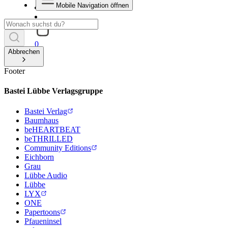
Mobile Navigation öffnen
0
Abbrechen
Footer
Bastei Lübbe Verlagsgruppe
Bastei Verlag
Baumhaus
beHEARTBEAT
beTHRILLED
Community Editions
Eichborn
Grau
Lübbe Audio
Lübbe
LYX
ONE
Papertoons
Pfaueninsel