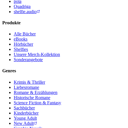
pola
Quadriga
shelfie.audio
Produkte
Alle Bücher
eBooks
Hörbücher
Shelfies
Unsere Merch-Kollektion
Sonderangebote
Genres
Krimis & Thriller
Liebesromane
Romane & Erzählungen
Historische Romane
Science Fiction & Fantasy
Sachbücher
Kinderbücher
Young Adult
New Adult