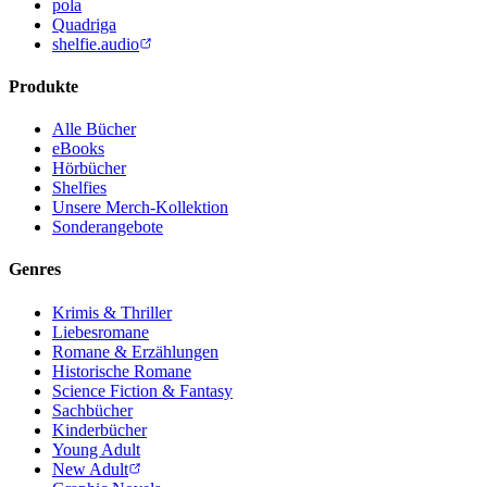
pola
Quadriga
shelfie.audio
Produkte
Alle Bücher
eBooks
Hörbücher
Shelfies
Unsere Merch-Kollektion
Sonderangebote
Genres
Krimis & Thriller
Liebesromane
Romane & Erzählungen
Historische Romane
Science Fiction & Fantasy
Sachbücher
Kinderbücher
Young Adult
New Adult