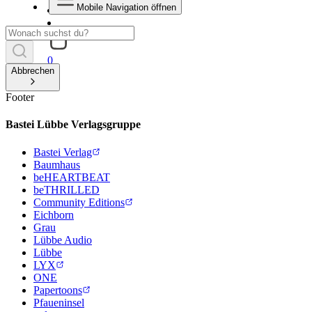
Mobile Navigation öffnen
0
Abbrechen
Footer
Bastei Lübbe Verlagsgruppe
Bastei Verlag
Baumhaus
beHEARTBEAT
beTHRILLED
Community Editions
Eichborn
Grau
Lübbe Audio
Lübbe
LYX
ONE
Papertoons
Pfaueninsel