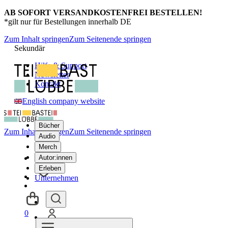
AB SOFORT VERSANDKOSTENFREI BESTELLEN!
*gilt nur für Bestellungen innerhalb DE
Zum Inhalt springen
Zum Seitenende springen
Sekundär
Hilfe & Support
Newsletter
Kontakt
English company website
Bücher
Zum Inhalt springen
Zum Seitenende springen
Audio
Merch
Autor:innen
Erleben
Unternehmen
0