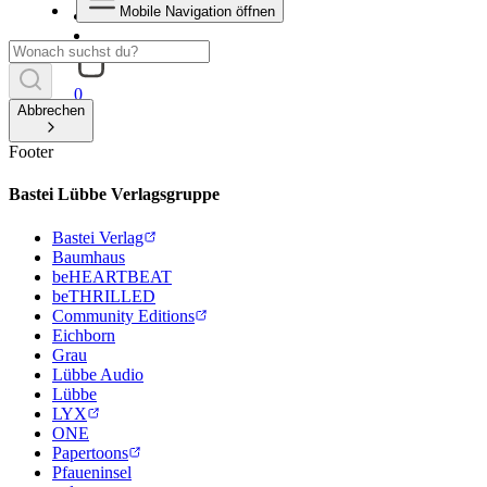
Mobile Navigation öffnen
0
Abbrechen
Footer
Bastei Lübbe Verlagsgruppe
Bastei Verlag
Baumhaus
beHEARTBEAT
beTHRILLED
Community Editions
Eichborn
Grau
Lübbe Audio
Lübbe
LYX
ONE
Papertoons
Pfaueninsel