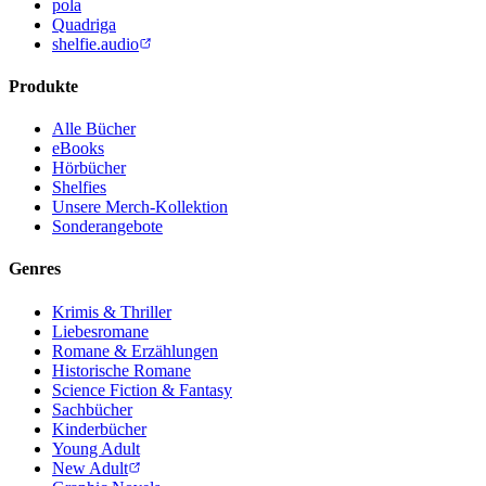
pola
Quadriga
shelfie.audio
Produkte
Alle Bücher
eBooks
Hörbücher
Shelfies
Unsere Merch-Kollektion
Sonderangebote
Genres
Krimis & Thriller
Liebesromane
Romane & Erzählungen
Historische Romane
Science Fiction & Fantasy
Sachbücher
Kinderbücher
Young Adult
New Adult