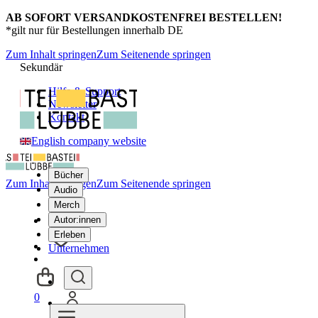
AB SOFORT VERSANDKOSTENFREI BESTELLEN!
*gilt nur für Bestellungen innerhalb DE
Zum Inhalt springen
Zum Seitenende springen
Sekundär
Hilfe & Support
Newsletter
Kontakt
English company website
Bücher
Zum Inhalt springen
Zum Seitenende springen
Audio
Merch
Autor:innen
Erleben
Unternehmen
0