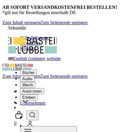
AB SOFORT VERSANDKOSTENFREI BESTELLEN!
*gilt nur für Bestellungen innerhalb DE
Zum Inhalt springen
Zum Seitenende springen
Sekundär
Hilfe & Support
Newsletter
Kontakt
English company website
Bücher
Zum Inhalt springen
Zum Seitenende springen
Audio
Merch
Autor:innen
Erleben
Unternehmen
0