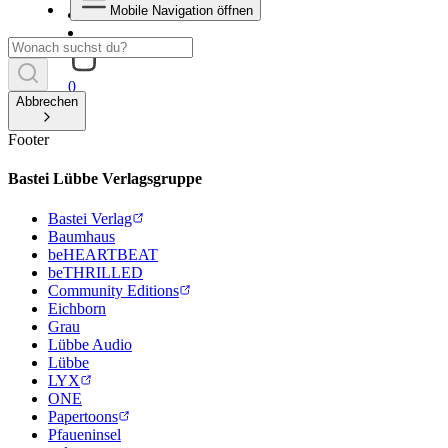
Mobile Navigation öffnen
0
Abbrechen
Footer
Bastei Lübbe Verlagsgruppe
Bastei Verlag
Baumhaus
beHEARTBEAT
beTHRILLED
Community Editions
Eichborn
Grau
Lübbe Audio
Lübbe
LYX
ONE
Papertoons
Pfaueninsel