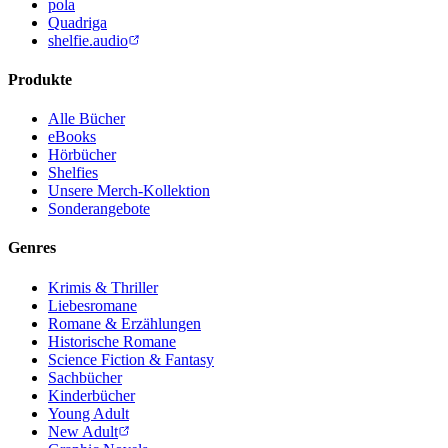
pola
Quadriga
shelfie.audio
Produkte
Alle Bücher
eBooks
Hörbücher
Shelfies
Unsere Merch-Kollektion
Sonderangebote
Genres
Krimis & Thriller
Liebesromane
Romane & Erzählungen
Historische Romane
Science Fiction & Fantasy
Sachbücher
Kinderbücher
Young Adult
New Adult