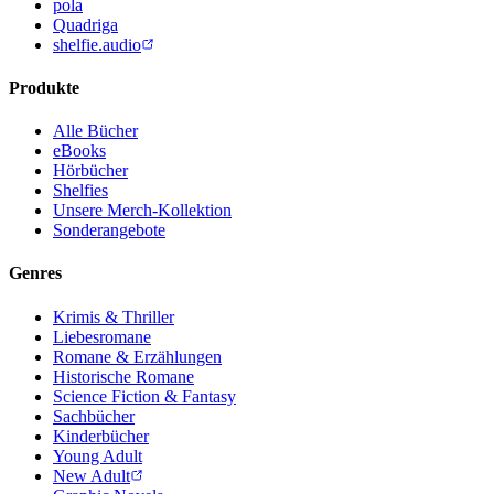
pola
Quadriga
shelfie.audio
Produkte
Alle Bücher
eBooks
Hörbücher
Shelfies
Unsere Merch-Kollektion
Sonderangebote
Genres
Krimis & Thriller
Liebesromane
Romane & Erzählungen
Historische Romane
Science Fiction & Fantasy
Sachbücher
Kinderbücher
Young Adult
New Adult