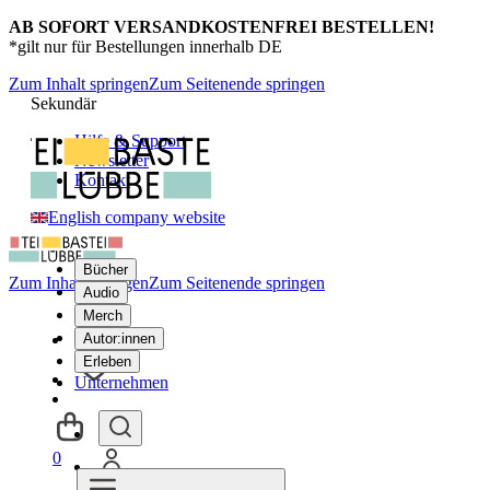
AB SOFORT VERSANDKOSTENFREI BESTELLEN!
*gilt nur für Bestellungen innerhalb DE
Zum Inhalt springen
Zum Seitenende springen
Sekundär
Hilfe & Support
Newsletter
Kontakt
English company website
Bücher
Zum Inhalt springen
Zum Seitenende springen
Audio
Merch
Autor:innen
Erleben
Unternehmen
0