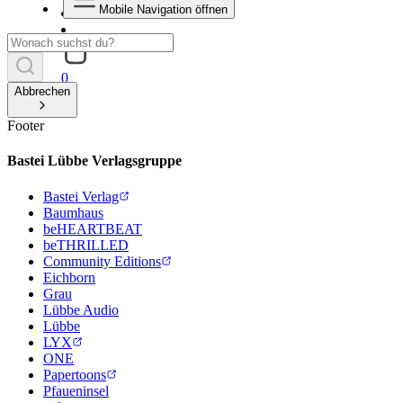
Mobile Navigation öffnen
0
Abbrechen
Footer
Bastei Lübbe Verlagsgruppe
Bastei Verlag
Baumhaus
beHEARTBEAT
beTHRILLED
Community Editions
Eichborn
Grau
Lübbe Audio
Lübbe
LYX
ONE
Papertoons
Pfaueninsel