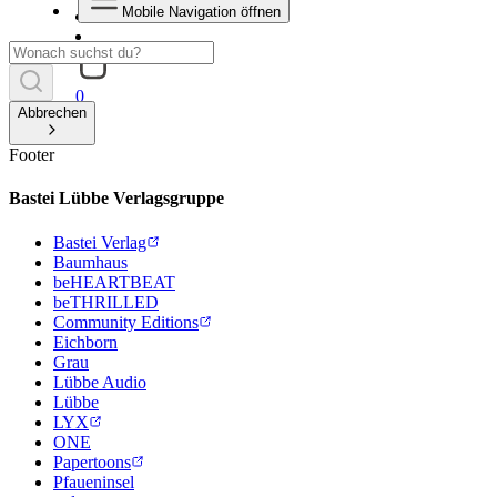
Mobile Navigation öffnen
0
Abbrechen
Footer
Bastei Lübbe Verlagsgruppe
Bastei Verlag
Baumhaus
beHEARTBEAT
beTHRILLED
Community Editions
Eichborn
Grau
Lübbe Audio
Lübbe
LYX
ONE
Papertoons
Pfaueninsel