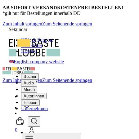
AB SOFORT VERSANDKOSTENFREI BESTELLEN!
*gilt nur für Bestellungen innerhalb DE
Zum Inhalt springen
Zum Seitenende springen
Sekundär
Hilfe & Support
Newsletter
Kontakt
English company website
Bücher
Zum Inhalt springen
Zum Seitenende springen
Audio
Merch
Autor:innen
Erleben
Unternehmen
0