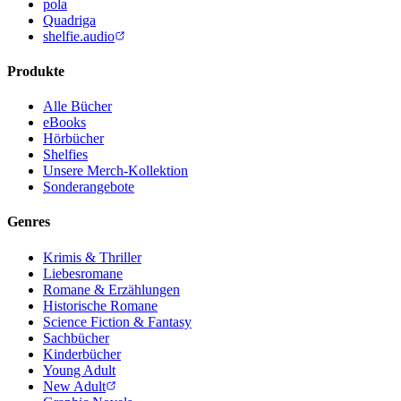
pola
Quadriga
shelfie.audio
Produkte
Alle Bücher
eBooks
Hörbücher
Shelfies
Unsere Merch-Kollektion
Sonderangebote
Genres
Krimis & Thriller
Liebesromane
Romane & Erzählungen
Historische Romane
Science Fiction & Fantasy
Sachbücher
Kinderbücher
Young Adult
New Adult