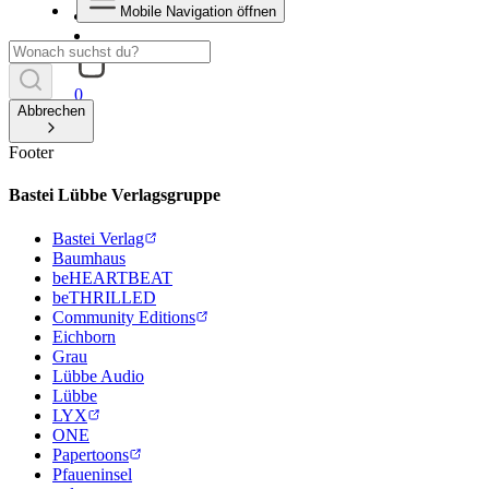
Mobile Navigation öffnen
0
Abbrechen
Footer
Bastei Lübbe Verlagsgruppe
Bastei Verlag
Baumhaus
beHEARTBEAT
beTHRILLED
Community Editions
Eichborn
Grau
Lübbe Audio
Lübbe
LYX
ONE
Papertoons
Pfaueninsel