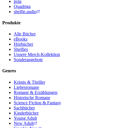
pola
Quadriga
shelfie.audio
Produkte
Alle Bücher
eBooks
Hörbücher
Shelfies
Unsere Merch-Kollektion
Sonderangebote
Genres
Krimis & Thriller
Liebesromane
Romane & Erzählungen
Historische Romane
Science Fiction & Fantasy
Sachbücher
Kinderbücher
Young Adult
New Adult