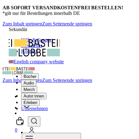
AB SOFORT VERSANDKOSTENFREI BESTELLEN!
*gilt nur für Bestellungen innerhalb DE
Zum Inhalt springen
Zum Seitenende springen
Sekundär
Hilfe & Support
Newsletter
Kontakt
English company website
Bücher
Zum Inhalt springen
Zum Seitenende springen
Audio
Merch
Autor:innen
Erleben
Unternehmen
0