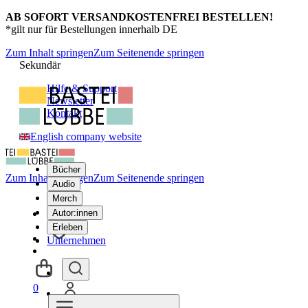
AB SOFORT VERSANDKOSTENFREI BESTELLEN!
*gilt nur für Bestellungen innerhalb DE
Zum Inhalt springen
Zum Seitenende springen
Sekundär
Hilfe & Support
Newsletter
Kontakt
English company website
Bücher
Zum Inhalt springen
Zum Seitenende springen
Audio
Merch
Autor:innen
Erleben
Unternehmen
0