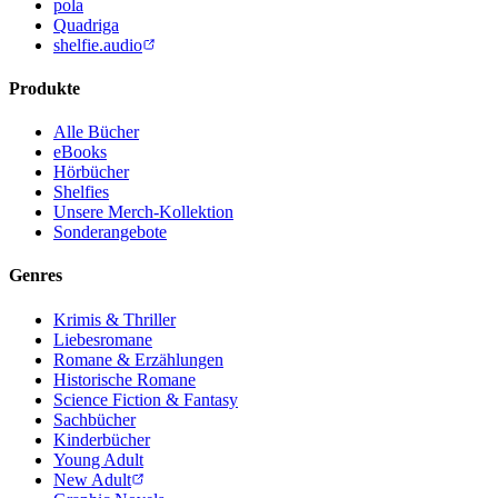
pola
Quadriga
shelfie.audio
Produkte
Alle Bücher
eBooks
Hörbücher
Shelfies
Unsere Merch-Kollektion
Sonderangebote
Genres
Krimis & Thriller
Liebesromane
Romane & Erzählungen
Historische Romane
Science Fiction & Fantasy
Sachbücher
Kinderbücher
Young Adult
New Adult