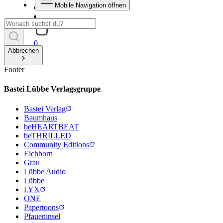
Mobile Navigation öffnen
0
Abbrechen
Footer
Bastei Lübbe Verlagsgruppe
Bastei Verlag
Baumhaus
beHEARTBEAT
beTHRILLED
Community Editions
Eichborn
Grau
Lübbe Audio
Lübbe
LYX
ONE
Papertoons
Pfaueninsel