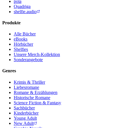
pola
Quadriga
shelfie.audio
Produkte
Alle Bücher
eBooks
Hörbücher
Shelfies
Unsere Merch-Kollektion
Sonderangebote
Genres
Krimis & Thriller
Liebesromane
Romane & Erzählungen
Historische Romane
Science Fiction & Fantasy
Sachbücher
Kinderbücher
Young Adult
New Adult