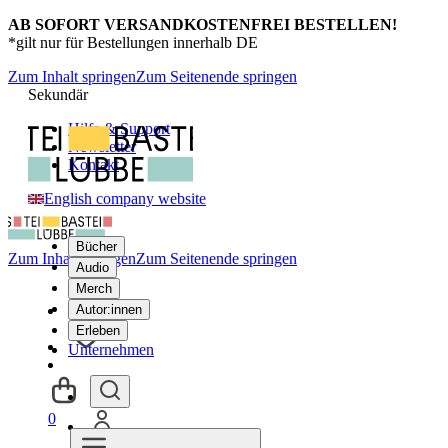
AB SOFORT VERSANDKOSTENFREI BESTELLEN!
*gilt nur für Bestellungen innerhalb DE
Zum Inhalt springen
Zum Seitenende springen
Sekundär
Hilfe & Support
Newsletter
Kontakt
English company website
Bücher
Zum Inhalt springen
Zum Seitenende springen
Audio
Merch
Autor:innen
Erleben
Unternehmen
0