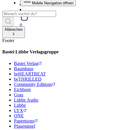
Mobile Navigation öffnen
0
Abbrechen
Footer
Bastei Lübbe Verlagsgruppe
Bastei Verlag
Baumhaus
beHEARTBEAT
beTHRILLED
Community Editions
Eichborn
Grau
Lübbe Audio
Lübbe
LYX
ONE
Papertoons
Pfaueninsel