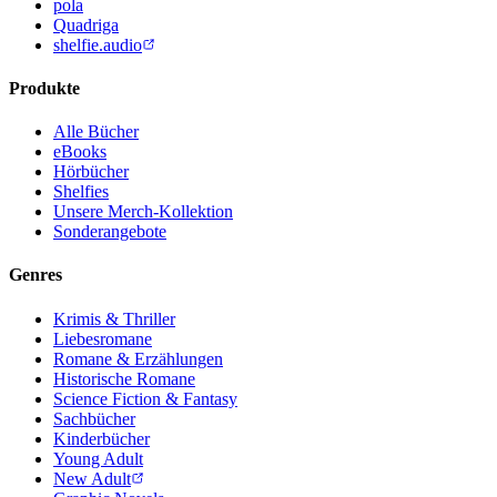
pola
Quadriga
shelfie.audio
Produkte
Alle Bücher
eBooks
Hörbücher
Shelfies
Unsere Merch-Kollektion
Sonderangebote
Genres
Krimis & Thriller
Liebesromane
Romane & Erzählungen
Historische Romane
Science Fiction & Fantasy
Sachbücher
Kinderbücher
Young Adult
New Adult