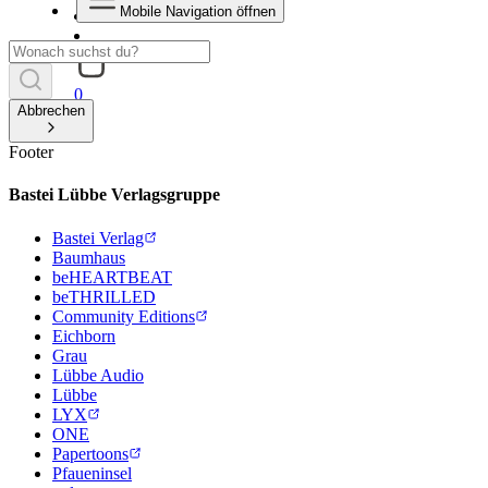
Mobile Navigation öffnen
0
Abbrechen
Footer
Bastei Lübbe Verlagsgruppe
Bastei Verlag
Baumhaus
beHEARTBEAT
beTHRILLED
Community Editions
Eichborn
Grau
Lübbe Audio
Lübbe
LYX
ONE
Papertoons
Pfaueninsel