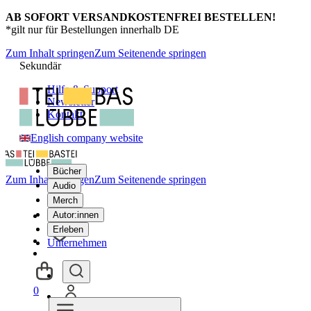
AB SOFORT VERSANDKOSTENFREI BESTELLEN!
*gilt nur für Bestellungen innerhalb DE
Zum Inhalt springen
Zum Seitenende springen
Sekundär
Hilfe & Support
Newsletter
Kontakt
English company website
Bücher
Zum Inhalt springen
Zum Seitenende springen
Audio
Merch
Autor:innen
Erleben
Unternehmen
0