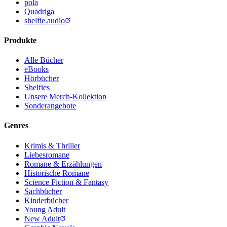
pola
Quadriga
shelfie.audio
Produkte
Alle Bücher
eBooks
Hörbücher
Shelfies
Unsere Merch-Kollektion
Sonderangebote
Genres
Krimis & Thriller
Liebesromane
Romane & Erzählungen
Historische Romane
Science Fiction & Fantasy
Sachbücher
Kinderbücher
Young Adult
New Adult