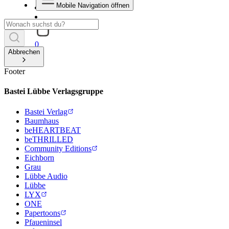
Mobile Navigation öffnen
0
Abbrechen
Footer
Bastei Lübbe Verlagsgruppe
Bastei Verlag
Baumhaus
beHEARTBEAT
beTHRILLED
Community Editions
Eichborn
Grau
Lübbe Audio
Lübbe
LYX
ONE
Papertoons
Pfaueninsel