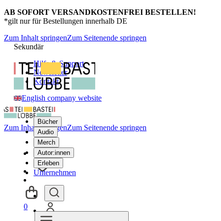
AB SOFORT VERSANDKOSTENFREI BESTELLEN!
*gilt nur für Bestellungen innerhalb DE
Zum Inhalt springen
Zum Seitenende springen
Sekundär
Hilfe & Support
Newsletter
Kontakt
English company website
Bücher
Zum Inhalt springen
Zum Seitenende springen
Audio
Merch
Autor:innen
Erleben
Unternehmen
0