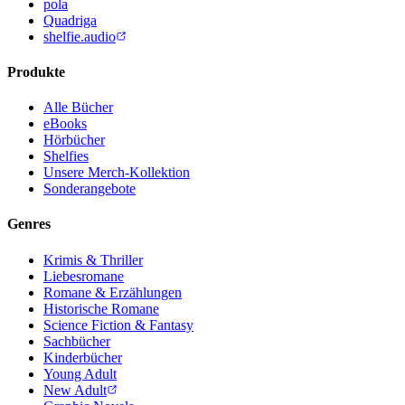
pola
Quadriga
shelfie.audio
Produkte
Alle Bücher
eBooks
Hörbücher
Shelfies
Unsere Merch-Kollektion
Sonderangebote
Genres
Krimis & Thriller
Liebesromane
Romane & Erzählungen
Historische Romane
Science Fiction & Fantasy
Sachbücher
Kinderbücher
Young Adult
New Adult