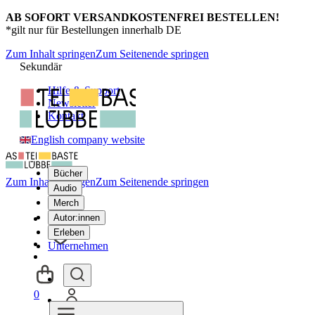
AB SOFORT VERSANDKOSTENFREI BESTELLEN!
*gilt nur für Bestellungen innerhalb DE
Zum Inhalt springen
Zum Seitenende springen
Sekundär
Hilfe & Support
Newsletter
Kontakt
English company website
Bücher
Zum Inhalt springen
Zum Seitenende springen
Audio
Merch
Autor:innen
Erleben
Unternehmen
0