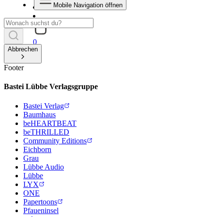
Mobile Navigation öffnen
0
Abbrechen
Footer
Bastei Lübbe Verlagsgruppe
Bastei Verlag
Baumhaus
beHEARTBEAT
beTHRILLED
Community Editions
Eichborn
Grau
Lübbe Audio
Lübbe
LYX
ONE
Papertoons
Pfaueninsel