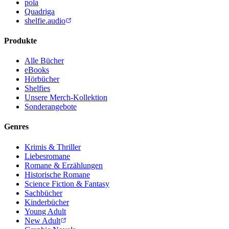
pola
Quadriga
shelfie.audio
Produkte
Alle Bücher
eBooks
Hörbücher
Shelfies
Unsere Merch-Kollektion
Sonderangebote
Genres
Krimis & Thriller
Liebesromane
Romane & Erzählungen
Historische Romane
Science Fiction & Fantasy
Sachbücher
Kinderbücher
Young Adult
New Adult