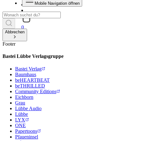
Mobile Navigation öffnen
0
Abbrechen
Footer
Bastei Lübbe Verlagsgruppe
Bastei Verlag
Baumhaus
beHEARTBEAT
beTHRILLED
Community Editions
Eichborn
Grau
Lübbe Audio
Lübbe
LYX
ONE
Papertoons
Pfaueninsel