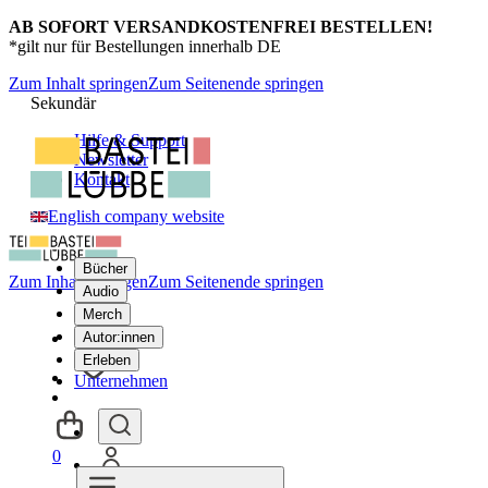
AB SOFORT VERSANDKOSTENFREI BESTELLEN!
*gilt nur für Bestellungen innerhalb DE
Zum Inhalt springen
Zum Seitenende springen
Sekundär
Hilfe & Support
Newsletter
Kontakt
English company website
Bücher
Zum Inhalt springen
Zum Seitenende springen
Audio
Merch
Autor:innen
Erleben
Unternehmen
0