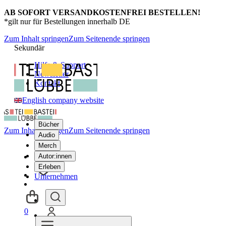
AB SOFORT VERSANDKOSTENFREI BESTELLEN!
*gilt nur für Bestellungen innerhalb DE
Zum Inhalt springen
Zum Seitenende springen
Sekundär
Hilfe & Support
Newsletter
Kontakt
English company website
Bücher
Zum Inhalt springen
Zum Seitenende springen
Audio
Merch
Autor:innen
Erleben
Unternehmen
0