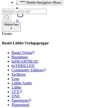
Mobile Navigation öffnen
0
Abbrechen
Footer
Bastei Lübbe Verlagsgruppe
Bastei Verlag
Baumhaus
beHEARTBEAT
beTHRILLED
Community Editions
Eichborn
Grau
Lübbe Audio
Lübbe
LYX
ONE
Papertoons
Pfaueninsel