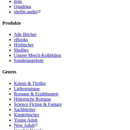
pola
Quadriga
shelfie.audio
Produkte
Alle Bücher
eBooks
Hörbücher
Shelfies
Unsere Merch-Kollektion
Sonderangebote
Genres
Krimis & Thriller
Liebesromane
Romane & Erzählungen
Historische Romane
Science Fiction & Fantasy
Sachbücher
Kinderbücher
Young Adult
New Adult