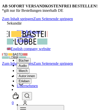
AB SOFORT VERSANDKOSTENFREI BESTELLEN!
*gilt nur für Bestellungen innerhalb DE
Zum Inhalt springen
Zum Seitenende springen
Sekundär
Hilfe & Support
Newsletter
Kontakt
English company website
Bücher
Zum Inhalt springen
Zum Seitenende springen
Audio
Merch
Autor:innen
Erleben
Unternehmen
0