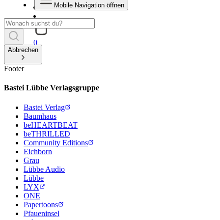
Mobile Navigation öffnen
0
Abbrechen
Footer
Bastei Lübbe Verlagsgruppe
Bastei Verlag
Baumhaus
beHEARTBEAT
beTHRILLED
Community Editions
Eichborn
Grau
Lübbe Audio
Lübbe
LYX
ONE
Papertoons
Pfaueninsel