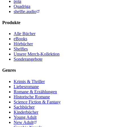
pola
Quadriga
shelfie.audio
Produkte
Alle Bücher
eBooks
Hörbücher
Shelfies
Unsere Merch-Kollektion
Sonderangebote
Genres
Krimis & Thriller
Liebesromane
Romane & Erzählungen
Historische Romane
Science Fiction & Fantasy
Sachbücher
Kinderbücher
Young Adult
New Adult