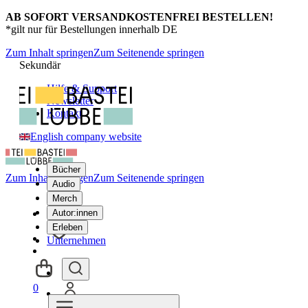
AB SOFORT VERSANDKOSTENFREI BESTELLEN!
*gilt nur für Bestellungen innerhalb DE
Zum Inhalt springen
Zum Seitenende springen
Sekundär
Hilfe & Support
Newsletter
Kontakt
English company website
Bücher
Zum Inhalt springen
Zum Seitenende springen
Audio
Merch
Autor:innen
Erleben
Unternehmen
0