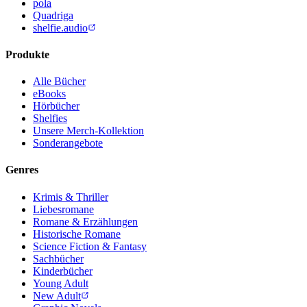
pola
Quadriga
shelfie.audio
Produkte
Alle Bücher
eBooks
Hörbücher
Shelfies
Unsere Merch-Kollektion
Sonderangebote
Genres
Krimis & Thriller
Liebesromane
Romane & Erzählungen
Historische Romane
Science Fiction & Fantasy
Sachbücher
Kinderbücher
Young Adult
New Adult