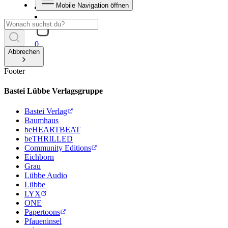
Mobile Navigation öffnen
0
Abbrechen
Footer
Bastei Lübbe Verlagsgruppe
Bastei Verlag
Baumhaus
beHEARTBEAT
beTHRILLED
Community Editions
Eichborn
Grau
Lübbe Audio
Lübbe
LYX
ONE
Papertoons
Pfaueninsel