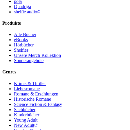
pola
Quadriga
shelfie.audio
Produkte
Alle Bücher
eBooks
Hörbücher
Shelfies
Unsere Merch-Kollektion
Sonderangebote
Genres
Krimis & Thriller
Liebesromane
Romane & Erzählungen
Historische Romane
Science Fiction & Fantasy
Sachbücher
Kinderbücher
Young Adult
New Adult