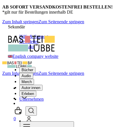
AB SOFORT VERSANDKOSTENFREI BESTELLEN!
*gilt nur für Bestellungen innerhalb DE
Zum Inhalt springen
Zum Seitenende springen
Sekundär
Hilfe & Support
Newsletter
Kontakt
English company website
Bücher
Zum Inhalt springen
Zum Seitenende springen
Audio
Merch
Autor:innen
Erleben
Unternehmen
0