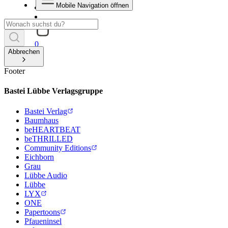
Mobile Navigation öffnen
0
Abbrechen
Footer
Bastei Lübbe Verlagsgruppe
Bastei Verlag
Baumhaus
beHEARTBEAT
beTHRILLED
Community Editions
Eichborn
Grau
Lübbe Audio
Lübbe
LYX
ONE
Papertoons
Pfaueninsel