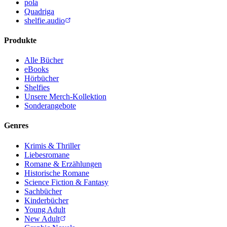
pola
Quadriga
shelfie.audio
Produkte
Alle Bücher
eBooks
Hörbücher
Shelfies
Unsere Merch-Kollektion
Sonderangebote
Genres
Krimis & Thriller
Liebesromane
Romane & Erzählungen
Historische Romane
Science Fiction & Fantasy
Sachbücher
Kinderbücher
Young Adult
New Adult