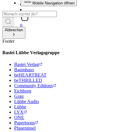
Mobile Navigation öffnen
0
Abbrechen
Footer
Bastei Lübbe Verlagsgruppe
Bastei Verlag
Baumhaus
beHEARTBEAT
beTHRILLED
Community Editions
Eichborn
Grau
Lübbe Audio
Lübbe
LYX
ONE
Papertoons
Pfaueninsel