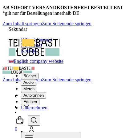
AB SOFORT VERSANDKOSTENFREI BESTELLEN!
*gilt nur für Bestellungen innerhalb DE
Zum Inhalt springen
Zum Seitenende springen
Sekundär
Hilfe & Support
Newsletter
Kontakt
English company website
Bücher
Zum Inhalt springen
Zum Seitenende springen
Audio
Merch
Autor:innen
Erleben
Unternehmen
0