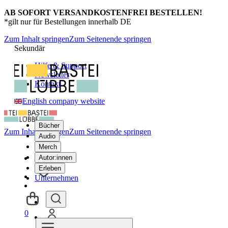
AB SOFORT VERSANDKOSTENFREI BESTELLEN!
*gilt nur für Bestellungen innerhalb DE
Zum Inhalt springen
Zum Seitenende springen
Sekundär
Hilfe & Support
Newsletter
Kontakt
English company website
Bücher
Zum Inhalt springen
Zum Seitenende springen
Audio
Merch
Autor:innen
Erleben
Unternehmen
0