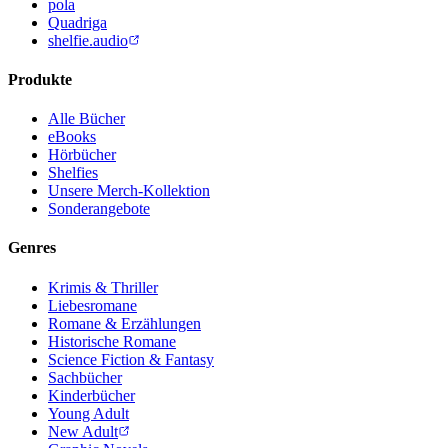
pola
Quadriga
shelfie.audio
Produkte
Alle Bücher
eBooks
Hörbücher
Shelfies
Unsere Merch-Kollektion
Sonderangebote
Genres
Krimis & Thriller
Liebesromane
Romane & Erzählungen
Historische Romane
Science Fiction & Fantasy
Sachbücher
Kinderbücher
Young Adult
New Adult