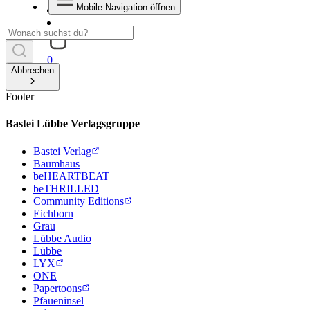
Mobile Navigation öffnen
0
Abbrechen
Footer
Bastei Lübbe Verlagsgruppe
Bastei Verlag
Baumhaus
beHEARTBEAT
beTHRILLED
Community Editions
Eichborn
Grau
Lübbe Audio
Lübbe
LYX
ONE
Papertoons
Pfaueninsel