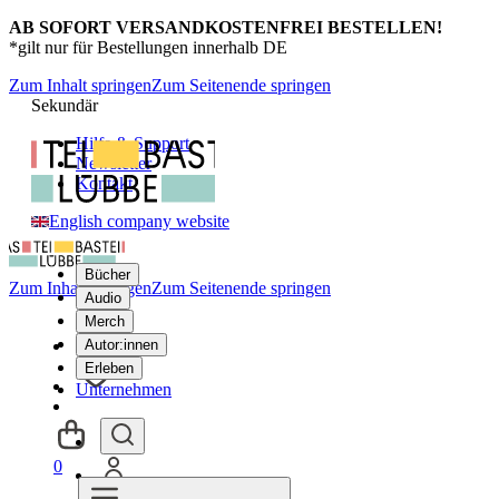
AB SOFORT VERSANDKOSTENFREI BESTELLEN!
*gilt nur für Bestellungen innerhalb DE
Zum Inhalt springen
Zum Seitenende springen
Sekundär
Hilfe & Support
Newsletter
Kontakt
English company website
Bücher
Zum Inhalt springen
Zum Seitenende springen
Audio
Merch
Autor:innen
Erleben
Unternehmen
0