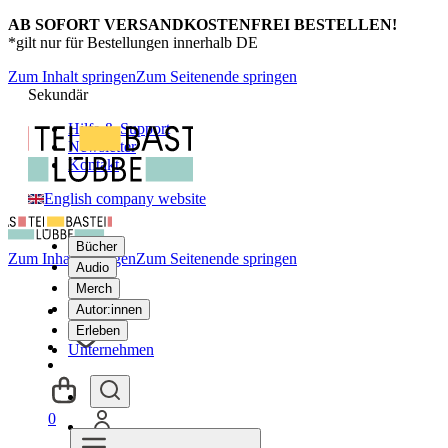
AB SOFORT VERSANDKOSTENFREI BESTELLEN!
*gilt nur für Bestellungen innerhalb DE
Zum Inhalt springen
Zum Seitenende springen
Sekundär
Hilfe & Support
Newsletter
Kontakt
English company website
Bücher
Zum Inhalt springen
Zum Seitenende springen
Audio
Merch
Autor:innen
Erleben
Unternehmen
0