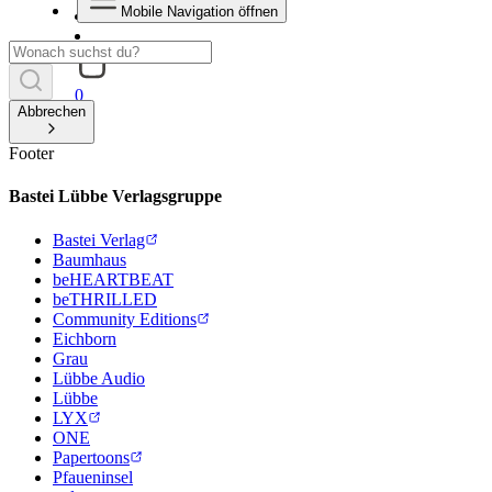
Mobile Navigation öffnen
0
Abbrechen
Footer
Bastei Lübbe Verlagsgruppe
Bastei Verlag
Baumhaus
beHEARTBEAT
beTHRILLED
Community Editions
Eichborn
Grau
Lübbe Audio
Lübbe
LYX
ONE
Papertoons
Pfaueninsel