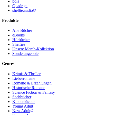
pola
Quadriga
shelfie.audio
Produkte
Alle Bücher
eBooks
Hörbücher
Shelfies
Unsere Merch-Kollektion
Sonderangebote
Genres
Krimis & Thriller
Liebesromane
Romane & Erzählungen
Historische Romane
Science Fiction & Fantasy
Sachbücher
Kinderbücher
Young Adult
New Adult