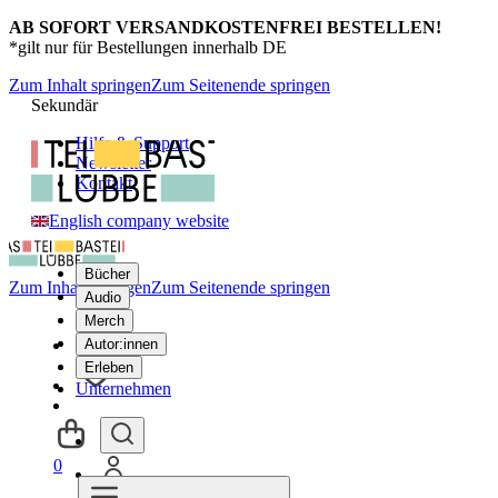
AB SOFORT VERSANDKOSTENFREI BESTELLEN!
*gilt nur für Bestellungen innerhalb DE
Zum Inhalt springen
Zum Seitenende springen
Sekundär
Hilfe & Support
Newsletter
Kontakt
English company website
Bücher
Zum Inhalt springen
Zum Seitenende springen
Audio
Merch
Autor:innen
Erleben
Unternehmen
0