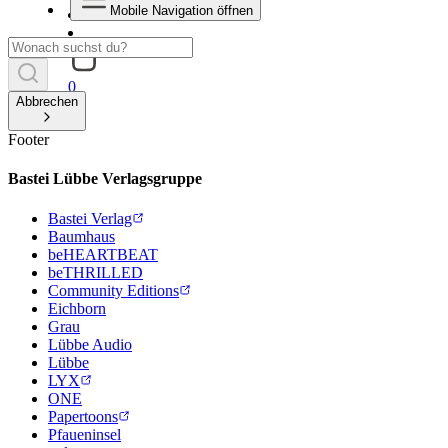
Mobile Navigation öffnen
0
Abbrechen
Footer
Bastei Lübbe Verlagsgruppe
Bastei Verlag
Baumhaus
beHEARTBEAT
beTHRILLED
Community Editions
Eichborn
Grau
Lübbe Audio
Lübbe
LYX
ONE
Papertoons
Pfaueninsel