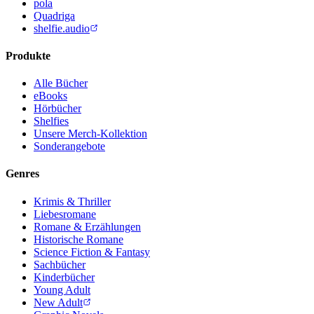
pola
Quadriga
shelfie.audio
Produkte
Alle Bücher
eBooks
Hörbücher
Shelfies
Unsere Merch-Kollektion
Sonderangebote
Genres
Krimis & Thriller
Liebesromane
Romane & Erzählungen
Historische Romane
Science Fiction & Fantasy
Sachbücher
Kinderbücher
Young Adult
New Adult