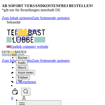
AB SOFORT VERSANDKOSTENFREI BESTELLEN!
*gilt nur für Bestellungen innerhalb DE
Zum Inhalt springen
Zum Seitenende springen
Sekundär
Hilfe & Support
Newsletter
Kontakt
English company website
Bücher
Zum Inhalt springen
Zum Seitenende springen
Audio
Merch
Autor:innen
Erleben
Unternehmen
0