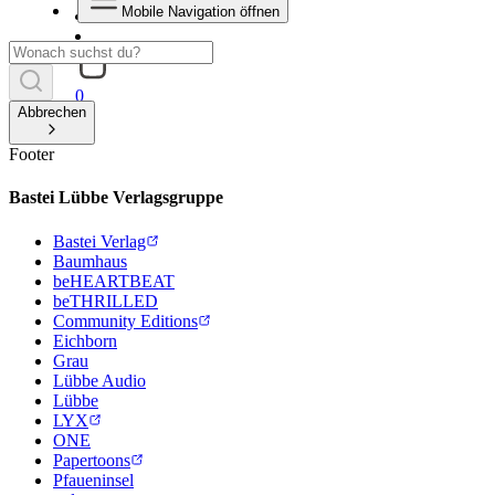
Mobile Navigation öffnen
0
Abbrechen
Footer
Bastei Lübbe Verlagsgruppe
Bastei Verlag
Baumhaus
beHEARTBEAT
beTHRILLED
Community Editions
Eichborn
Grau
Lübbe Audio
Lübbe
LYX
ONE
Papertoons
Pfaueninsel