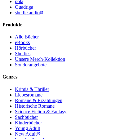
pola
Quadriga
shelfie.audio
Produkte
Alle Bücher
eBooks
Hörbücher
Shelfies
Unsere Merch-Kollektion
Sonderangebote
Genres
Krimis & Thriller
Liebesromane
Romane & Erzählungen
Historische Romane
Science Fiction & Fantasy
Sachbücher
Kinderbücher
Young Adult
New Adult