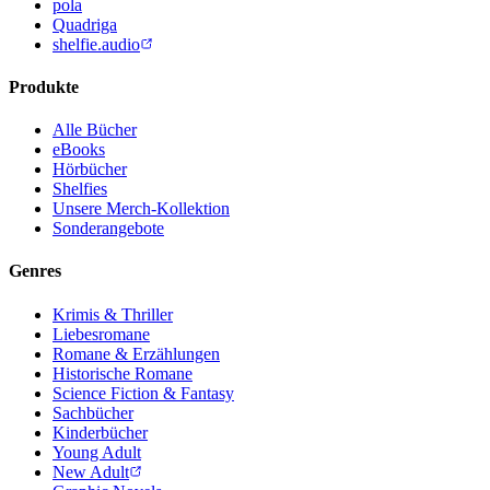
pola
Quadriga
shelfie.audio
Produkte
Alle Bücher
eBooks
Hörbücher
Shelfies
Unsere Merch-Kollektion
Sonderangebote
Genres
Krimis & Thriller
Liebesromane
Romane & Erzählungen
Historische Romane
Science Fiction & Fantasy
Sachbücher
Kinderbücher
Young Adult
New Adult