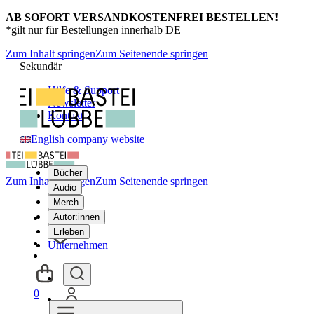
AB SOFORT VERSANDKOSTENFREI BESTELLEN!
*gilt nur für Bestellungen innerhalb DE
Zum Inhalt springen
Zum Seitenende springen
Sekundär
Hilfe & Support
Newsletter
Kontakt
English company website
Bücher
Zum Inhalt springen
Zum Seitenende springen
Audio
Merch
Autor:innen
Erleben
Unternehmen
0