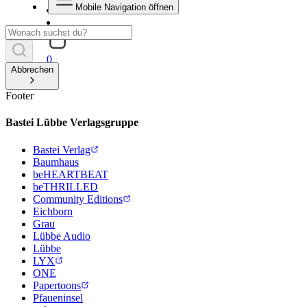
Mobile Navigation öffnen
0
Abbrechen
Footer
Bastei Lübbe Verlagsgruppe
Bastei Verlag
Baumhaus
beHEARTBEAT
beTHRILLED
Community Editions
Eichborn
Grau
Lübbe Audio
Lübbe
LYX
ONE
Papertoons
Pfaueninsel