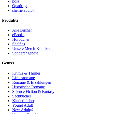
pola
Quadriga
shelfie.audio
Produkte
Alle Bücher
eBooks
Hörbücher
Shelfies
Unsere Merch-Kollektion
Sonderangebote
Genres
Krimis & Thriller
Liebesromane
Romane & Erzählungen
Historische Romane
Science Fiction & Fantasy
Sachbücher
Kinderbücher
Young Adult
New Adult