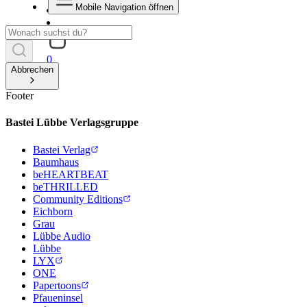
Mobile Navigation öffnen
0
Abbrechen
Footer
Bastei Lübbe Verlagsgruppe
Bastei Verlag
Baumhaus
beHEARTBEAT
beTHRILLED
Community Editions
Eichborn
Grau
Lübbe Audio
Lübbe
LYX
ONE
Papertoons
Pfaueninsel