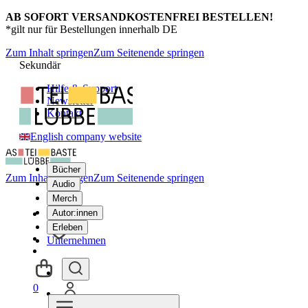
AB SOFORT VERSANDKOSTENFREI BESTELLEN!
*gilt nur für Bestellungen innerhalb DE
Zum Inhalt springen
Zum Seitenende springen
Sekundär
Hilfe & Support
Newsletter
Kontakt
English company website
Bücher
Zum Inhalt springen
Zum Seitenende springen
Audio
Merch
Autor:innen
Erleben
Unternehmen
0