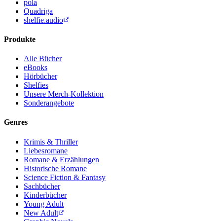
pola
Quadriga
shelfie.audio
Produkte
Alle Bücher
eBooks
Hörbücher
Shelfies
Unsere Merch-Kollektion
Sonderangebote
Genres
Krimis & Thriller
Liebesromane
Romane & Erzählungen
Historische Romane
Science Fiction & Fantasy
Sachbücher
Kinderbücher
Young Adult
New Adult