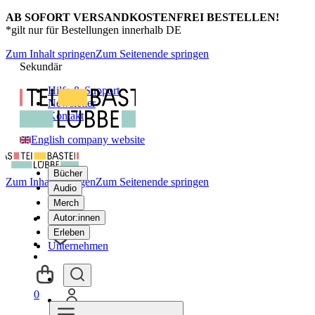
AB SOFORT VERSANDKOSTENFREI BESTELLEN!
*gilt nur für Bestellungen innerhalb DE
Zum Inhalt springen
Zum Seitenende springen
Sekundär
Hilfe & Support
Newsletter
Kontakt
English company website
Bücher
Zum Inhalt springen
Zum Seitenende springen
Audio
Merch
Autor:innen
Erleben
Unternehmen
0