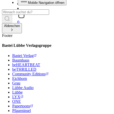
Mobile Navigation öffnen
0
Abbrechen
Footer
Bastei Lübbe Verlagsgruppe
Bastei Verlag
Baumhaus
beHEARTBEAT
beTHRILLED
Community Editions
Eichborn
Grau
Lübbe Audio
Lübbe
LYX
ONE
Papertoons
Pfaueninsel