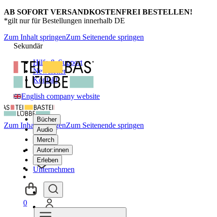
AB SOFORT VERSANDKOSTENFREI BESTELLEN!
*gilt nur für Bestellungen innerhalb DE
Zum Inhalt springen
Zum Seitenende springen
Sekundär
Hilfe & Support
Newsletter
Kontakt
English company website
Bücher
Zum Inhalt springen
Zum Seitenende springen
Audio
Merch
Autor:innen
Erleben
Unternehmen
0