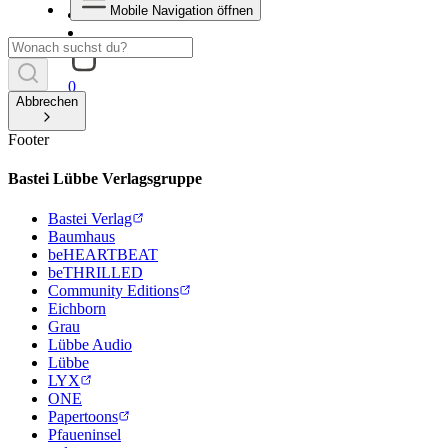
Mobile Navigation öffnen
0
Abbrechen
Footer
Bastei Lübbe Verlagsgruppe
Bastei Verlag
Baumhaus
beHEARTBEAT
beTHRILLED
Community Editions
Eichborn
Grau
Lübbe Audio
Lübbe
LYX
ONE
Papertoons
Pfaueninsel