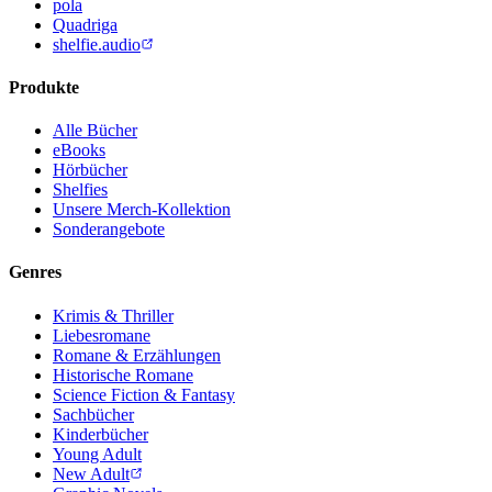
pola
Quadriga
shelfie.audio
Produkte
Alle Bücher
eBooks
Hörbücher
Shelfies
Unsere Merch-Kollektion
Sonderangebote
Genres
Krimis & Thriller
Liebesromane
Romane & Erzählungen
Historische Romane
Science Fiction & Fantasy
Sachbücher
Kinderbücher
Young Adult
New Adult