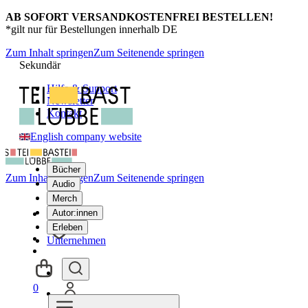
AB SOFORT VERSANDKOSTENFREI BESTELLEN!
*gilt nur für Bestellungen innerhalb DE
Zum Inhalt springen
Zum Seitenende springen
Sekundär
Hilfe & Support
Newsletter
Kontakt
English company website
Bücher
Zum Inhalt springen
Zum Seitenende springen
Audio
Merch
Autor:innen
Erleben
Unternehmen
0