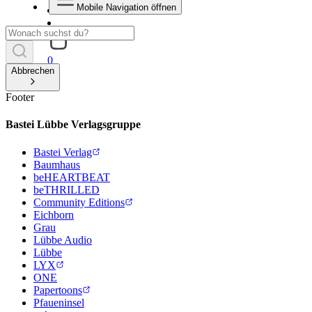
Mobile Navigation öffnen
0
Abbrechen
Footer
Bastei Lübbe Verlagsgruppe
Bastei Verlag
Baumhaus
beHEARTBEAT
beTHRILLED
Community Editions
Eichborn
Grau
Lübbe Audio
Lübbe
LYX
ONE
Papertoons
Pfaueninsel