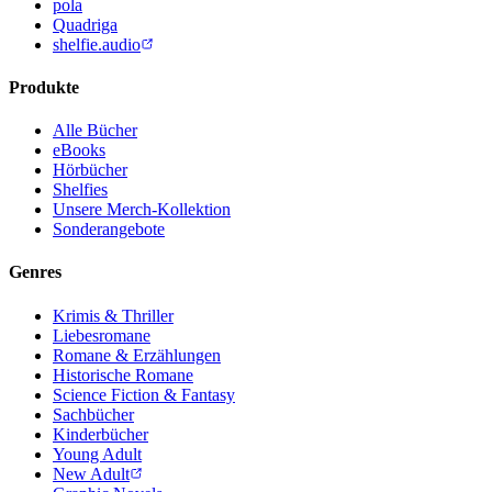
pola
Quadriga
shelfie.audio
Produkte
Alle Bücher
eBooks
Hörbücher
Shelfies
Unsere Merch-Kollektion
Sonderangebote
Genres
Krimis & Thriller
Liebesromane
Romane & Erzählungen
Historische Romane
Science Fiction & Fantasy
Sachbücher
Kinderbücher
Young Adult
New Adult