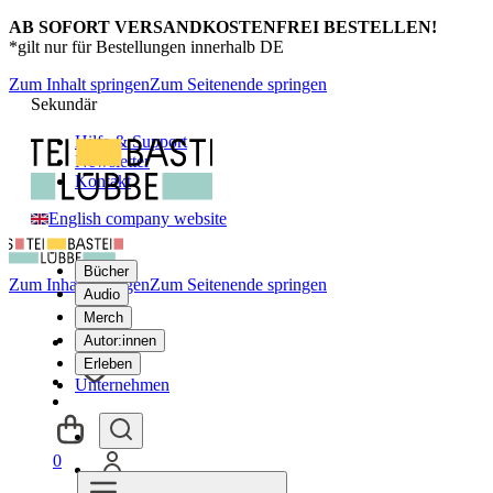
AB SOFORT VERSANDKOSTENFREI BESTELLEN!
*gilt nur für Bestellungen innerhalb DE
Zum Inhalt springen
Zum Seitenende springen
Sekundär
Hilfe & Support
Newsletter
Kontakt
English company website
Bücher
Zum Inhalt springen
Zum Seitenende springen
Audio
Merch
Autor:innen
Erleben
Unternehmen
0