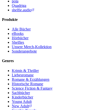
pola
Quadriga
shelfie.audio
Produkte
Alle Bücher
eBooks
Hörbücher
Shelfies
Unsere Merch-Kollektion
Sonderangebote
Genres
Krimis & Thriller
Liebesromane
Romane & Erzählungen
Historische Romane
Science Fiction & Fantasy
Sachbücher
Kinderbücher
Young Adult
New Adult