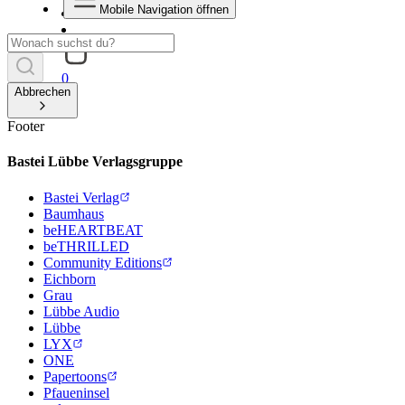
Mobile Navigation öffnen
0
Abbrechen
Footer
Bastei Lübbe Verlagsgruppe
Bastei Verlag
Baumhaus
beHEARTBEAT
beTHRILLED
Community Editions
Eichborn
Grau
Lübbe Audio
Lübbe
LYX
ONE
Papertoons
Pfaueninsel