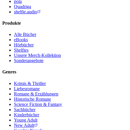
pola
Quadriga
shelfie.audio
Produkte
Alle Bücher
eBooks
Hörbücher
Shelfies
Unsere Merch-Kollektion
Sonderangebote
Genres
Krimis & Thriller
Liebesromane
Romane & Erzählungen
Historische Romane
Science Fiction & Fantasy
Sachbücher
Kinderbücher
Young Adult
New Adult