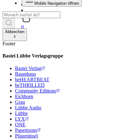
Mobile Navigation öffnen
0
Abbrechen
Footer
Bastei Lübbe Verlagsgruppe
Bastei Verlag
Baumhaus
beHEARTBEAT
beTHRILLED
Community Editions
Eichborn
Grau
Lübbe Audio
Lübbe
LYX
ONE
Papertoons
Pfaueninsel