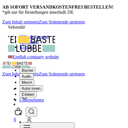
AB SOFORT VERSANDKOSTENFREI BESTELLEN!
*gilt nur für Bestellungen innerhalb DE
Zum Inhalt springen
Zum Seitenende springen
Sekundär
Hilfe & Support
Newsletter
Kontakt
English company website
Bücher
Zum Inhalt springen
Zum Seitenende springen
Audio
Merch
Autor:innen
Erleben
Unternehmen
0