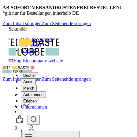
AB SOFORT VERSANDKOSTENFREI BESTELLEN!
*gilt nur für Bestellungen innerhalb DE
Zum Inhalt springen
Zum Seitenende springen
Sekundär
Hilfe & Support
Newsletter
Kontakt
English company website
Bücher
Zum Inhalt springen
Zum Seitenende springen
Audio
Merch
Autor:innen
Erleben
Unternehmen
0