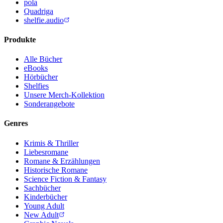
pola
Quadriga
shelfie.audio
Produkte
Alle Bücher
eBooks
Hörbücher
Shelfies
Unsere Merch-Kollektion
Sonderangebote
Genres
Krimis & Thriller
Liebesromane
Romane & Erzählungen
Historische Romane
Science Fiction & Fantasy
Sachbücher
Kinderbücher
Young Adult
New Adult