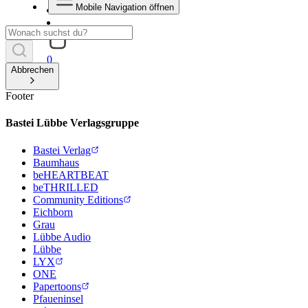
Mobile Navigation öffnen
0
Abbrechen
Footer
Bastei Lübbe Verlagsgruppe
Bastei Verlag
Baumhaus
beHEARTBEAT
beTHRILLED
Community Editions
Eichborn
Grau
Lübbe Audio
Lübbe
LYX
ONE
Papertoons
Pfaueninsel