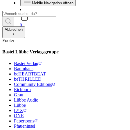
Mobile Navigation öffnen
0
Abbrechen
Footer
Bastei Lübbe Verlagsgruppe
Bastei Verlag
Baumhaus
beHEARTBEAT
beTHRILLED
Community Editions
Eichborn
Grau
Lübbe Audio
Lübbe
LYX
ONE
Papertoons
Pfaueninsel