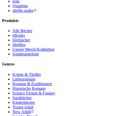
pola
Quadriga
shelfie.audio
Produkte
Alle Bücher
eBooks
Hörbücher
Shelfies
Unsere Merch-Kollektion
Sonderangebote
Genres
Krimis & Thriller
Liebesromane
Romane & Erzählungen
Historische Romane
Science Fiction & Fantasy
Sachbücher
Kinderbücher
Young Adult
New Adult