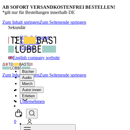
AB SOFORT VERSANDKOSTENFREI BESTELLEN!
*gilt nur für Bestellungen innerhalb DE
Zum Inhalt springen
Zum Seitenende springen
Sekundär
Hilfe & Support
Newsletter
Kontakt
English company website
Bücher
Zum Inhalt springen
Zum Seitenende springen
Audio
Merch
Autor:innen
Erleben
Unternehmen
0