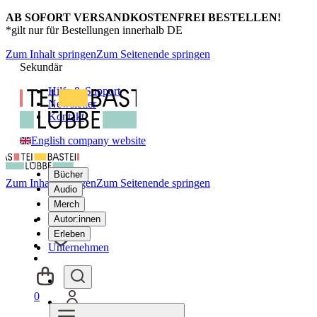
AB SOFORT VERSANDKOSTENFREI BESTELLEN!
*gilt nur für Bestellungen innerhalb DE
Zum Inhalt springen
Zum Seitenende springen
Sekundär
Hilfe & Support
Newsletter
Kontakt
English company website
Bücher
Zum Inhalt springen
Zum Seitenende springen
Audio
Merch
Autor:innen
Erleben
Unternehmen
0