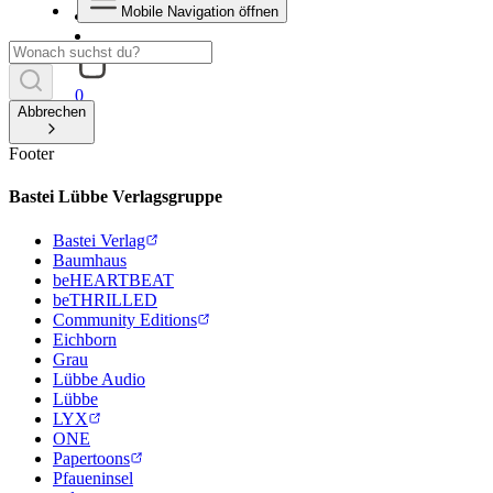
Mobile Navigation öffnen
0
Abbrechen
Footer
Bastei Lübbe Verlagsgruppe
Bastei Verlag
Baumhaus
beHEARTBEAT
beTHRILLED
Community Editions
Eichborn
Grau
Lübbe Audio
Lübbe
LYX
ONE
Papertoons
Pfaueninsel