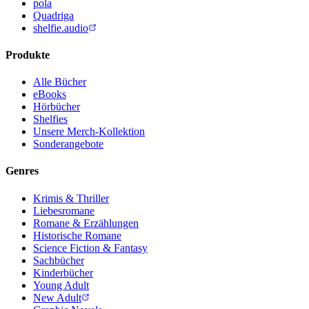
pola
Quadriga
shelfie.audio
Produkte
Alle Bücher
eBooks
Hörbücher
Shelfies
Unsere Merch-Kollektion
Sonderangebote
Genres
Krimis & Thriller
Liebesromane
Romane & Erzählungen
Historische Romane
Science Fiction & Fantasy
Sachbücher
Kinderbücher
Young Adult
New Adult