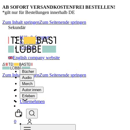
AB SOFORT VERSANDKOSTENFREI BESTELLEN!
*gilt nur für Bestellungen innerhalb DE
Zum Inhalt springen
Zum Seitenende springen
Sekundär
Hilfe & Support
Newsletter
Kontakt
English company website
Bücher
Zum Inhalt springen
Zum Seitenende springen
Audio
Merch
Autor:innen
Erleben
Unternehmen
0