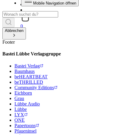
Mobile Navigation öffnen
0
Abbrechen
Footer
Bastei Lübbe Verlagsgruppe
Bastei Verlag
Baumhaus
beHEARTBEAT
beTHRILLED
Community Editions
Eichborn
Grau
Lübbe Audio
Lübbe
LYX
ONE
Papertoons
Pfaueninsel