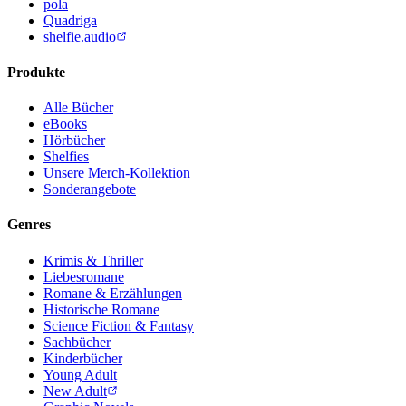
pola
Quadriga
shelfie.audio
Produkte
Alle Bücher
eBooks
Hörbücher
Shelfies
Unsere Merch-Kollektion
Sonderangebote
Genres
Krimis & Thriller
Liebesromane
Romane & Erzählungen
Historische Romane
Science Fiction & Fantasy
Sachbücher
Kinderbücher
Young Adult
New Adult