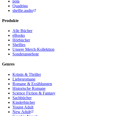
pola
Quadriga
shelfie.audio
Produkte
Alle Bücher
eBooks
Hörbücher
Shelfies
Unsere Merch-Kollektion
Sonderangebote
Genres
Krimis & Thriller
Liebesromane
Romane & Erzählungen
Historische Romane
Science Fiction & Fantasy
Sachbücher
Kinderbücher
Young Adult
New Adult