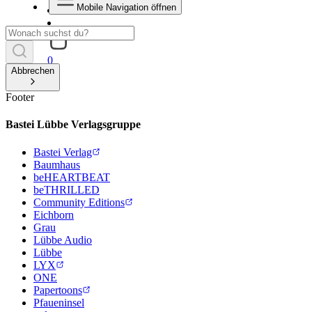
Mobile Navigation öffnen
0
Abbrechen
Footer
Bastei Lübbe Verlagsgruppe
Bastei Verlag
Baumhaus
beHEARTBEAT
beTHRILLED
Community Editions
Eichborn
Grau
Lübbe Audio
Lübbe
LYX
ONE
Papertoons
Pfaueninsel