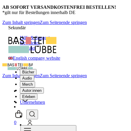
AB SOFORT VERSANDKOSTENFREI BESTELLEN!
*gilt nur für Bestellungen innerhalb DE
Zum Inhalt springen
Zum Seitenende springen
Sekundär
Hilfe & Support
Newsletter
Kontakt
English company website
Bücher
Zum Inhalt springen
Zum Seitenende springen
Audio
Merch
Autor:innen
Erleben
Unternehmen
0