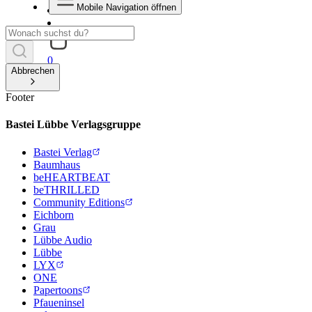
Mobile Navigation öffnen
0
Abbrechen
Footer
Bastei Lübbe Verlagsgruppe
Bastei Verlag
Baumhaus
beHEARTBEAT
beTHRILLED
Community Editions
Eichborn
Grau
Lübbe Audio
Lübbe
LYX
ONE
Papertoons
Pfaueninsel