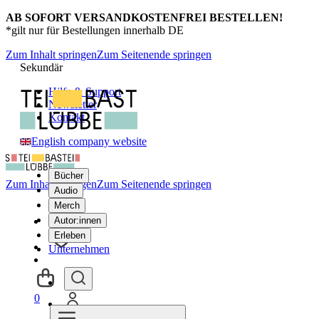
AB SOFORT VERSANDKOSTENFREI BESTELLEN!
*gilt nur für Bestellungen innerhalb DE
Zum Inhalt springen
Zum Seitenende springen
Sekundär
Hilfe & Support
Newsletter
Kontakt
English company website
Bücher
Zum Inhalt springen
Zum Seitenende springen
Audio
Merch
Autor:innen
Erleben
Unternehmen
0