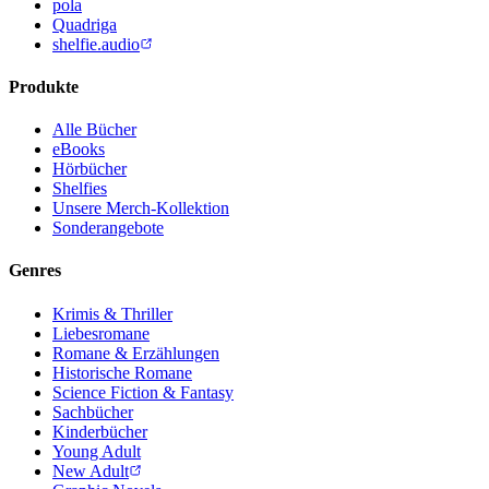
pola
Quadriga
shelfie.audio
Produkte
Alle Bücher
eBooks
Hörbücher
Shelfies
Unsere Merch-Kollektion
Sonderangebote
Genres
Krimis & Thriller
Liebesromane
Romane & Erzählungen
Historische Romane
Science Fiction & Fantasy
Sachbücher
Kinderbücher
Young Adult
New Adult