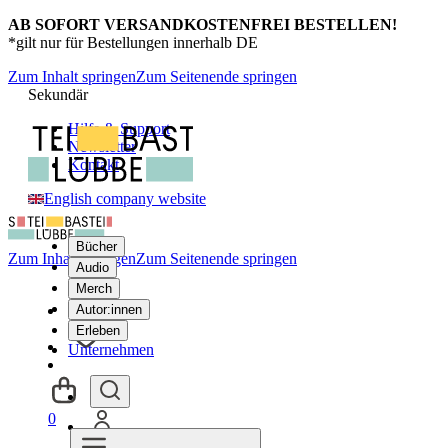
AB SOFORT VERSANDKOSTENFREI BESTELLEN!
*gilt nur für Bestellungen innerhalb DE
Zum Inhalt springen
Zum Seitenende springen
Sekundär
Hilfe & Support
Newsletter
Kontakt
English company website
Bücher
Zum Inhalt springen
Zum Seitenende springen
Audio
Merch
Autor:innen
Erleben
Unternehmen
0