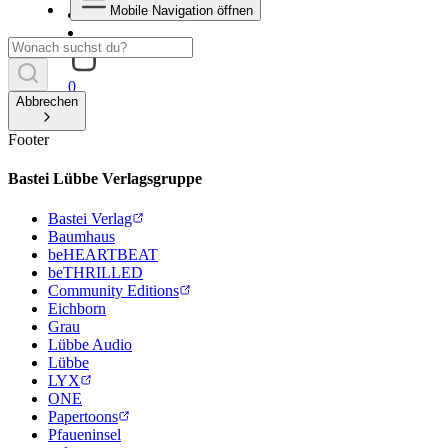
Mobile Navigation öffnen
0
Abbrechen
Footer
Bastei Lübbe Verlagsgruppe
Bastei Verlag
Baumhaus
beHEARTBEAT
beTHRILLED
Community Editions
Eichborn
Grau
Lübbe Audio
Lübbe
LYX
ONE
Papertoons
Pfaueninsel