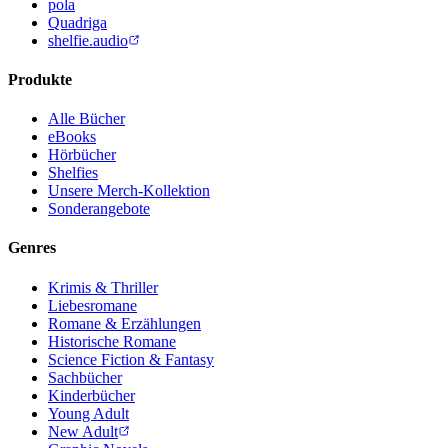
pola
Quadriga
shelfie.audio
Produkte
Alle Bücher
eBooks
Hörbücher
Shelfies
Unsere Merch-Kollektion
Sonderangebote
Genres
Krimis & Thriller
Liebesromane
Romane & Erzählungen
Historische Romane
Science Fiction & Fantasy
Sachbücher
Kinderbücher
Young Adult
New Adult