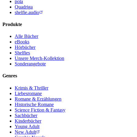
pola
Quadriga
shelfie.audio
Produkte
Alle Bücher
eBooks
Hörbücher
Shelfies
Unsere Merch-Kollektion
Sonderangebote
Genres
Krimis & Thriller
Liebesromane
Romane & Erzählungen
Historische Romane
Science Fiction & Fantasy
Sachbücher
Kinderbücher
Young Adult
New Adult