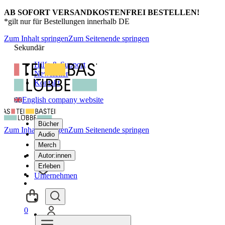
AB SOFORT VERSANDKOSTENFREI BESTELLEN!
*gilt nur für Bestellungen innerhalb DE
Zum Inhalt springen
Zum Seitenende springen
Sekundär
Hilfe & Support
Newsletter
Kontakt
English company website
Bücher
Zum Inhalt springen
Zum Seitenende springen
Audio
Merch
Autor:innen
Erleben
Unternehmen
0