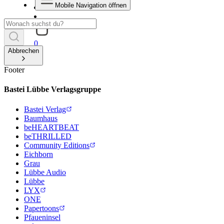
Mobile Navigation öffnen
0
Abbrechen
Footer
Bastei Lübbe Verlagsgruppe
Bastei Verlag
Baumhaus
beHEARTBEAT
beTHRILLED
Community Editions
Eichborn
Grau
Lübbe Audio
Lübbe
LYX
ONE
Papertoons
Pfaueninsel