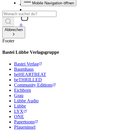
Mobile Navigation öffnen
0
Abbrechen
Footer
Bastei Lübbe Verlagsgruppe
Bastei Verlag
Baumhaus
beHEARTBEAT
beTHRILLED
Community Editions
Eichborn
Grau
Lübbe Audio
Lübbe
LYX
ONE
Papertoons
Pfaueninsel