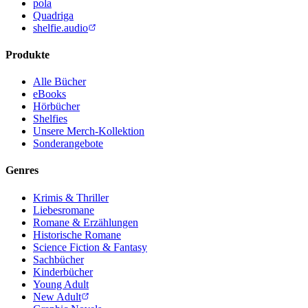
pola
Quadriga
shelfie.audio
Produkte
Alle Bücher
eBooks
Hörbücher
Shelfies
Unsere Merch-Kollektion
Sonderangebote
Genres
Krimis & Thriller
Liebesromane
Romane & Erzählungen
Historische Romane
Science Fiction & Fantasy
Sachbücher
Kinderbücher
Young Adult
New Adult