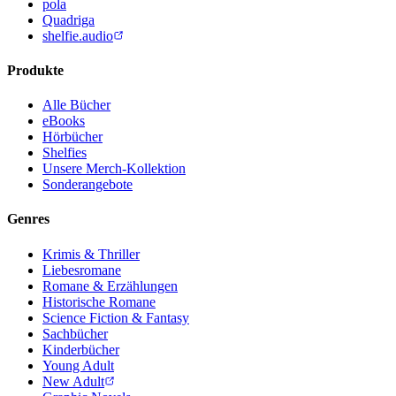
pola
Quadriga
shelfie.audio
Produkte
Alle Bücher
eBooks
Hörbücher
Shelfies
Unsere Merch-Kollektion
Sonderangebote
Genres
Krimis & Thriller
Liebesromane
Romane & Erzählungen
Historische Romane
Science Fiction & Fantasy
Sachbücher
Kinderbücher
Young Adult
New Adult