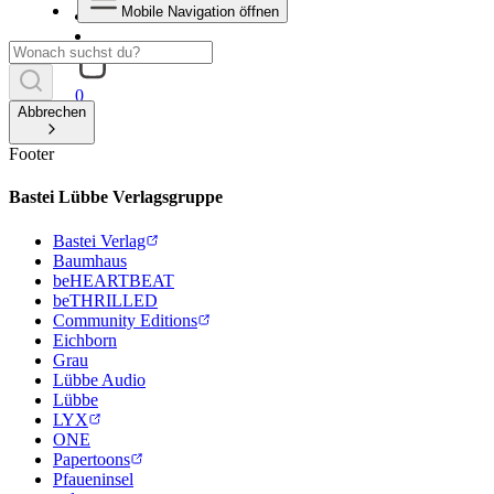
Mobile Navigation öffnen
0
Abbrechen
Footer
Bastei Lübbe Verlagsgruppe
Bastei Verlag
Baumhaus
beHEARTBEAT
beTHRILLED
Community Editions
Eichborn
Grau
Lübbe Audio
Lübbe
LYX
ONE
Papertoons
Pfaueninsel