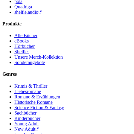
pola
Quadriga
shelfie.audio
Produkte
Alle Bücher
eBooks
Hörbücher
Shelfies
Unsere Merch-Kollektion
Sonderangebote
Genres
Krimis & Thriller
Liebesromane
Romane & Erzählungen
Historische Romane
Science Fiction & Fantasy
Sachbücher
Kinderbücher
Young Adult
New Adult