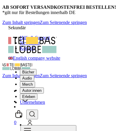
AB SOFORT VERSANDKOSTENFREI BESTELLEN!
*gilt nur für Bestellungen innerhalb DE
Zum Inhalt springen
Zum Seitenende springen
Sekundär
Hilfe & Support
Newsletter
Kontakt
English company website
Bücher
Zum Inhalt springen
Zum Seitenende springen
Audio
Merch
Autor:innen
Erleben
Unternehmen
0