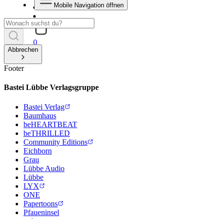
Mobile Navigation öffnen
0
Abbrechen
Footer
Bastei Lübbe Verlagsgruppe
Bastei Verlag
Baumhaus
beHEARTBEAT
beTHRILLED
Community Editions
Eichborn
Grau
Lübbe Audio
Lübbe
LYX
ONE
Papertoons
Pfaueninsel