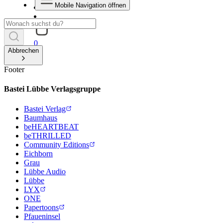
Mobile Navigation öffnen
0
Abbrechen
Footer
Bastei Lübbe Verlagsgruppe
Bastei Verlag
Baumhaus
beHEARTBEAT
beTHRILLED
Community Editions
Eichborn
Grau
Lübbe Audio
Lübbe
LYX
ONE
Papertoons
Pfaueninsel