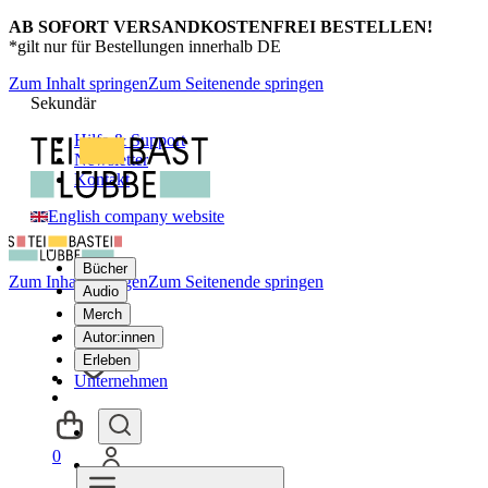
AB SOFORT VERSANDKOSTENFREI BESTELLEN!
*gilt nur für Bestellungen innerhalb DE
Zum Inhalt springen
Zum Seitenende springen
Sekundär
Hilfe & Support
Newsletter
Kontakt
English company website
Bücher
Zum Inhalt springen
Zum Seitenende springen
Audio
Merch
Autor:innen
Erleben
Unternehmen
0