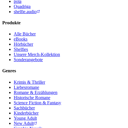
pola
Quadriga
shelfie.audio
Produkte
Alle Bücher
eBooks
Hörbücher
Shelfies
Unsere Merch-Kollektion
Sonderangebote
Genres
Krimis & Thriller
Liebesromane
Romane & Erzählungen
Historische Romane
Science Fiction & Fantasy
Sachbücher
Kinderbücher
Young Adult
New Adult