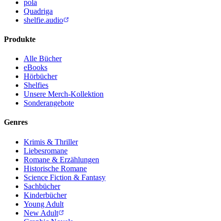
pola
Quadriga
shelfie.audio
Produkte
Alle Bücher
eBooks
Hörbücher
Shelfies
Unsere Merch-Kollektion
Sonderangebote
Genres
Krimis & Thriller
Liebesromane
Romane & Erzählungen
Historische Romane
Science Fiction & Fantasy
Sachbücher
Kinderbücher
Young Adult
New Adult