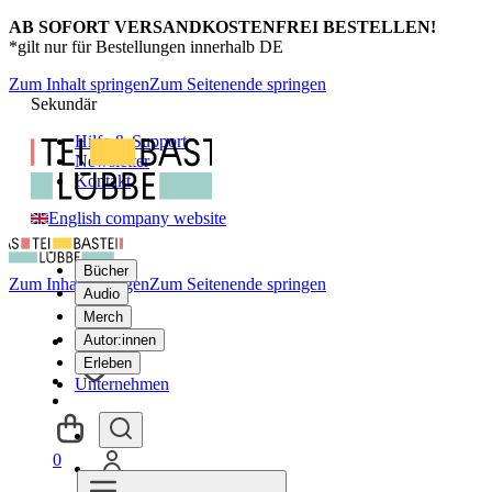
AB SOFORT VERSANDKOSTENFREI BESTELLEN!
*gilt nur für Bestellungen innerhalb DE
Zum Inhalt springen
Zum Seitenende springen
Sekundär
Hilfe & Support
Newsletter
Kontakt
English company website
Bücher
Zum Inhalt springen
Zum Seitenende springen
Audio
Merch
Autor:innen
Erleben
Unternehmen
0