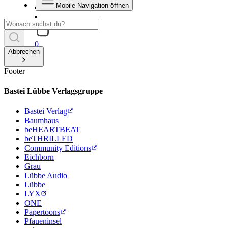
Mobile Navigation öffnen
0
Abbrechen
Footer
Bastei Lübbe Verlagsgruppe
Bastei Verlag
Baumhaus
beHEARTBEAT
beTHRILLED
Community Editions
Eichborn
Grau
Lübbe Audio
Lübbe
LYX
ONE
Papertoons
Pfaueninsel