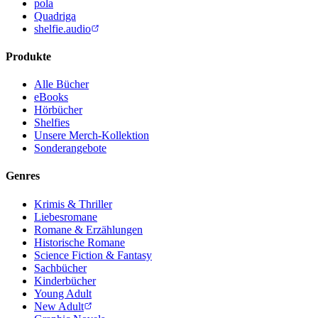
pola
Quadriga
shelfie.audio
Produkte
Alle Bücher
eBooks
Hörbücher
Shelfies
Unsere Merch-Kollektion
Sonderangebote
Genres
Krimis & Thriller
Liebesromane
Romane & Erzählungen
Historische Romane
Science Fiction & Fantasy
Sachbücher
Kinderbücher
Young Adult
New Adult