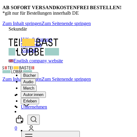
AB SOFORT VERSANDKOSTENFREI BESTELLEN!
*gilt nur für Bestellungen innerhalb DE
Zum Inhalt springen
Zum Seitenende springen
Sekundär
Hilfe & Support
Newsletter
Kontakt
English company website
Bücher
Zum Inhalt springen
Zum Seitenende springen
Audio
Merch
Autor:innen
Erleben
Unternehmen
0