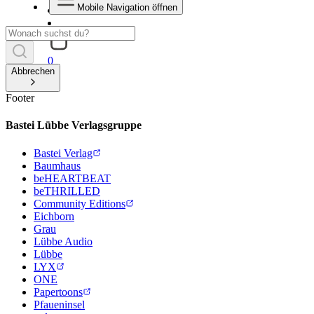
Mobile Navigation öffnen
0
Abbrechen
Footer
Bastei Lübbe Verlagsgruppe
Bastei Verlag
Baumhaus
beHEARTBEAT
beTHRILLED
Community Editions
Eichborn
Grau
Lübbe Audio
Lübbe
LYX
ONE
Papertoons
Pfaueninsel