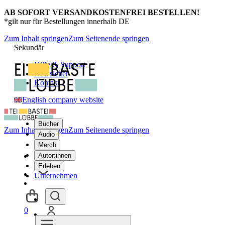
AB SOFORT VERSANDKOSTENFREI BESTELLEN!
*gilt nur für Bestellungen innerhalb DE
Zum Inhalt springen
Zum Seitenende springen
Sekundär
Hilfe & Support
Newsletter
Kontakt
English company website
Bücher
Zum Inhalt springen
Zum Seitenende springen
Audio
Merch
Autor:innen
Erleben
Unternehmen
0