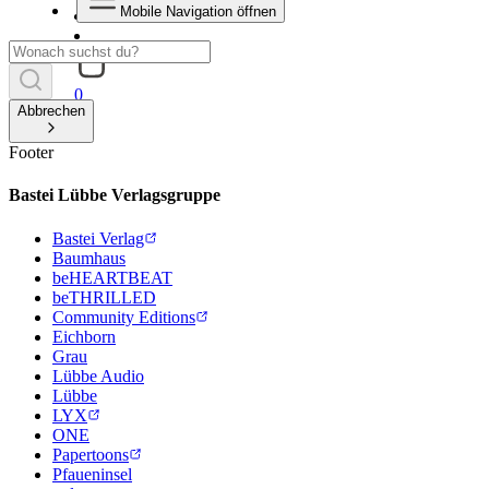
Mobile Navigation öffnen
0
Abbrechen
Footer
Bastei Lübbe Verlagsgruppe
Bastei Verlag
Baumhaus
beHEARTBEAT
beTHRILLED
Community Editions
Eichborn
Grau
Lübbe Audio
Lübbe
LYX
ONE
Papertoons
Pfaueninsel