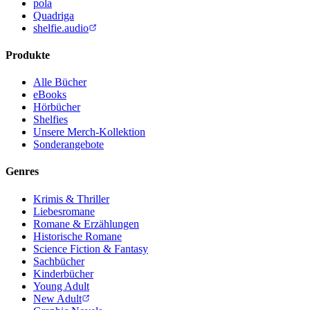
pola
Quadriga
shelfie.audio
Produkte
Alle Bücher
eBooks
Hörbücher
Shelfies
Unsere Merch-Kollektion
Sonderangebote
Genres
Krimis & Thriller
Liebesromane
Romane & Erzählungen
Historische Romane
Science Fiction & Fantasy
Sachbücher
Kinderbücher
Young Adult
New Adult