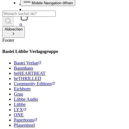
Mobile Navigation öffnen
0
Abbrechen
Footer
Bastei Lübbe Verlagsgruppe
Bastei Verlag
Baumhaus
beHEARTBEAT
beTHRILLED
Community Editions
Eichborn
Grau
Lübbe Audio
Lübbe
LYX
ONE
Papertoons
Pfaueninsel