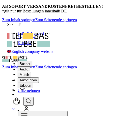
AB SOFORT VERSANDKOSTENFREI BESTELLEN!
*gilt nur für Bestellungen innerhalb DE
Zum Inhalt springen
Zum Seitenende springen
Sekundär
Hilfe & Support
Newsletter
Kontakt
English company website
Bücher
Zum Inhalt springen
Zum Seitenende springen
Audio
Merch
Autor:innen
Erleben
Unternehmen
0