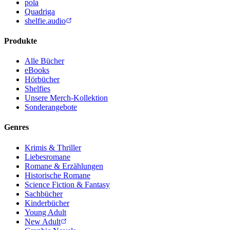
pola
Quadriga
shelfie.audio
Produkte
Alle Bücher
eBooks
Hörbücher
Shelfies
Unsere Merch-Kollektion
Sonderangebote
Genres
Krimis & Thriller
Liebesromane
Romane & Erzählungen
Historische Romane
Science Fiction & Fantasy
Sachbücher
Kinderbücher
Young Adult
New Adult