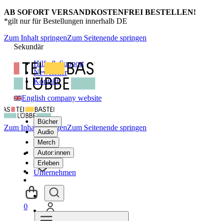
AB SOFORT VERSANDKOSTENFREI BESTELLEN!
*gilt nur für Bestellungen innerhalb DE
Zum Inhalt springen
Zum Seitenende springen
Sekundär
Hilfe & Support
Newsletter
Kontakt
English company website
Bücher
Zum Inhalt springen
Zum Seitenende springen
Audio
Merch
Autor:innen
Erleben
Unternehmen
0