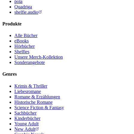
pola
Quadriga
shelfie.audio
Produkte
Alle Bücher
eBooks
Hörbücher
Shelfies
Unsere Merch-Kollektion
Sonderangebote
Genres
Krimis & Thriller
Liebesromane
Romane & Erzählungen
Historische Romane
Science Fiction & Fantasy
Sachbücher
Kinderbücher
Young Adult
New Adult