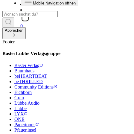
Mobile Navigation öffnen
0
Abbrechen
Footer
Bastei Lübbe Verlagsgruppe
Bastei Verlag
Baumhaus
beHEARTBEAT
beTHRILLED
Community Editions
Eichborn
Grau
Lübbe Audio
Lübbe
LYX
ONE
Papertoons
Pfaueninsel